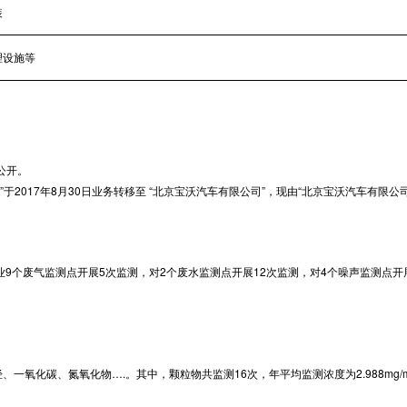
装
理设施等
公开。
于2017年8月30日业务转移至 “北京宝沃汽车有限公司”，现由“北京宝沃汽车有限
业9个废气监测点开展5次监测，对2个废水监测点开展12次监测，对4个噪声监测点开
、氮氧化物….。其中，颗粒物共监测16次，年平均监测浓度为2.988mg/m3，监测