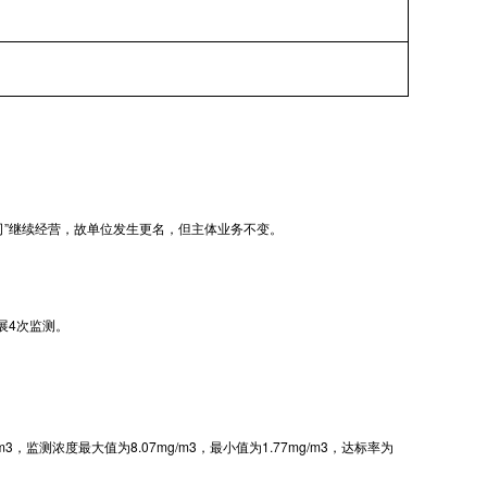
公司”继续经营，故单位发生更名，但主体业务不变。
展4次监测。
浓度最大值为8.07mg/m3，最小值为1.77mg/m3，达标率为