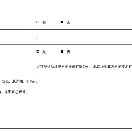
是
否
/
是
否
北京奥达清环境检测股份有限公司、北京华测北方检测技术有
、氨氮、悬浮物、pH等；
物、非甲烷总烃等。