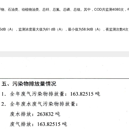
、石油类、动植物油类、总锌、总氮、总磷、总镍。其中，COD共监测4080次，年平均
A），监测浓度最大值为61 dB（A），最小值为58.9dB（A），夜监测次数4次，平