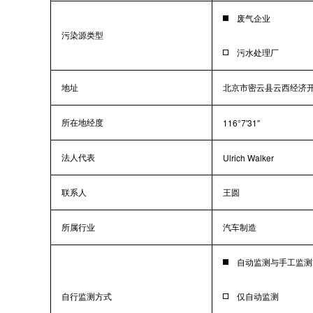
废气企业
污染源类型
污水处理厂
地址
北京市密云县云西经济
所在地经度
116°7′31″
法人代表
Ulrich Walker
联系人
王圆
所属行业
汽车制造
自动监测与手工监测
自行监测方式
仅自动监测